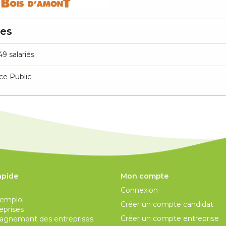
res
49 salariés
ce Public
apide
Mon compte
Connexion
’emploi
Créer un compte candidat
eprises
Créer un compte entreprise
gnement des entreprises