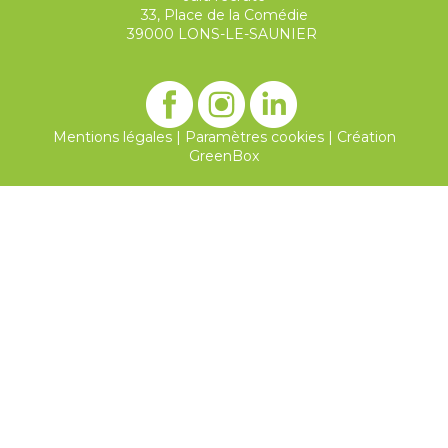
33, Place de la Comédie
39000 LONS-LE-SAUNIER
Mentions légales
|
Paramètres cookies
|
Création
GreenBox