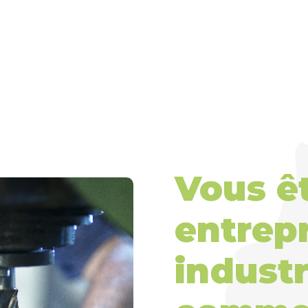
Vous ê
entrepr
industr