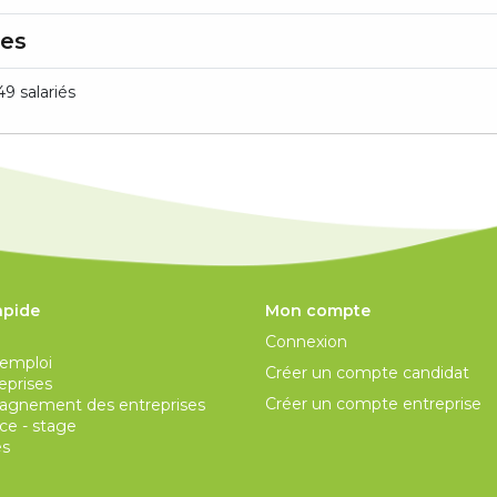
res
49 salariés
apide
Mon compte
Connexion
’emploi
Créer un compte candidat
eprises
Créer un compte entreprise
gnement des entreprises
ce - stage
és